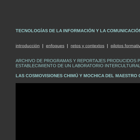
TECNOLOGÍAS DE LA INFORMACIÓN Y LA COMUNICACIÓ
introducción
|
enfoques
|
retos y contextos
|
pilotos formati
ARCHIVO DE PROGRAMAS Y REPORTAJES PRODUCIDOS PA
ESTABLECIMIENTO DE UN LABORATORIO INTERCULTURA
LAS COSMOVISIONES CHIMÚ Y MOCHICA DEL MAESTR